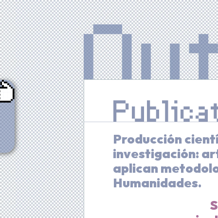
Publica
Producción cient
investigación: art
aplican metodologí
Humanidades.
S