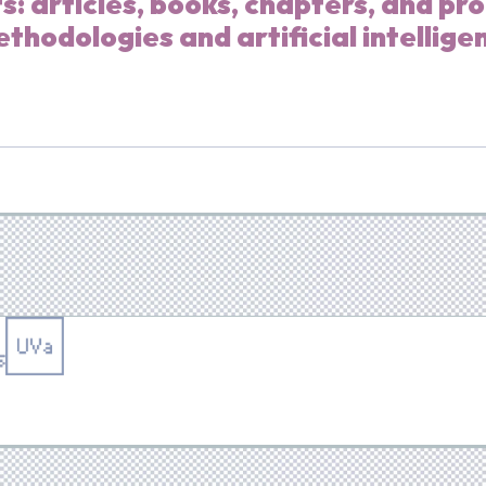
s: articles, books, chapters, and pr
ethodologies and artificial intellige