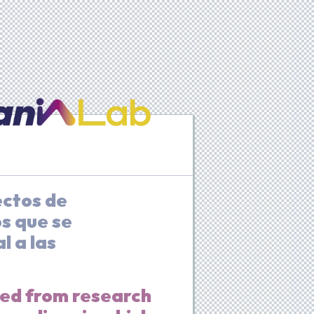
ectos de
os que se
l a las
ved from research