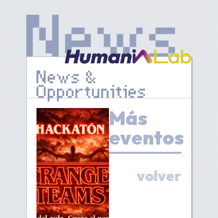
News &
Opportunities
Más
eventos
volver